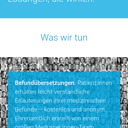
Was wir tun
Befundübersetzungen.
Patient:innen
erhalten leicht verständ­liche
Erläuterungen ihrer medizinischen
Befunde – kostenlos und anonym.
Ehrenamtlich erstellt von einem
großen Mediziner:innen-Team.