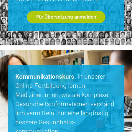
Für Übersetzung anmelden
Kommunikationskurs.
In unserer
Online-Fortbildung lernen
Mediziner:innen, wie sie komplexe
Gesund­heits­in­for­ma­tionen verständ­
lich vermitteln. Für eine langfristig
bessere Gesundheits­
kommunikation.