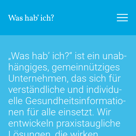
Was hab’ ich?
ist ein unab­
hängiges, gemein­nütziges
Unter­nehmen, das sich für
ver­ständ­liche und in­di­vi­du­
elle Gesund­heits­in­for­ma­tio­
nen für alle einsetzt. Wir
ent­wickeln praxis­taug­liche
Lösungen, die wirken.