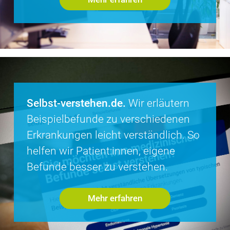
Selbst-verstehen.de.
Wir erläutern
Beispiel­befunde zu verschiedenen
Erkrankungen leicht verständlich. So
helfen wir Patient:innen, eigene
Befunde besser zu verstehen.
Mehr erfahren