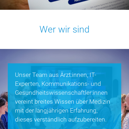
Wer wir sind
Unser Team aus Ärzt:innen, IT-
Experten, Kommunikations- und
Gesundheits­wissenschaftler:innen
vereint breites Wissen über Medizin
mit der langjährigen Erfahrung,
dieses verständlich aufzubereiten.