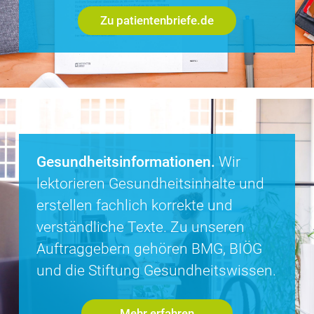
Zu patientenbriefe.de
Gesundheitsinformationen.
Wir
lektorieren Gesundheitsinhalte und
erstellen fachlich korrekte und
verständliche Texte. Zu unseren
Auftraggebern gehören BMG, BIÖG
und die Stiftung Gesundheitswissen.
Mehr erfahren