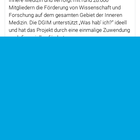
Innere Medizin und verfolgt mit rund 28.000
Mitgliedern die Förderung von Wissenschaft und
Forschung auf dem gesamten Gebiet der Inneren
Medizin. Die DGIM unterstützt
Was hab’ ich?
ideell
und hat das Projekt durch eine einmalige Zuwendung
auch finanziell gefördert.
www.dgim.de
SEIT JULI 2017
Deutsche Krankenhausgesellschaft
Die Deutsche Krankenhausgesellschaft e. V. (DKG)