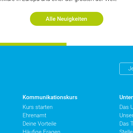
Alle Neuigkeiten
J
Kommunikationskurs
Unte
Kurs starten
Das 
Ehrenamt
Unse
Deine Vorteile
Das 
Häufige Fragen
Stell