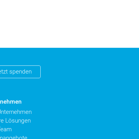
etzt spenden
rnehmen
Unternehmen
re Lösungen
Team
enangebote