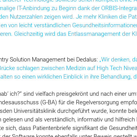
nmalige IT-Anbindung zu Beginn dank der ORBIS-Integrat
den Nutzerzahlen zeigen wird. Je mehr Kliniken die Pat
en von leicht verständlichen Gesundheitsinformatione
eren. Gleichzeitig wird das Entlassmanagement der Klin
untry Solution Management bei Dedalus:
„Wir denken, d
 Brücke schlagen zwischen Medizin auf High Tech Nivea
alten so einen wirklichen Einblick in ihre Behandlung, 
hab‘ ich?“ sind vielfach preisgekrönt und nach einer u
esausschuss (G-BA) für die Regelversorgung empfohl
en Universitätsklinik durchgeführt wurde, konnte bele
 gelesen und als verständlich, informativ und hilfreic
 sich, dass Patientenbriefe signifikant die Gesundhe
t der Software konnte ebenfalls unter Beweis gestellt we