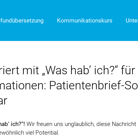
fundübersetzung
Kommunikationskurs
Unt
ert mit „Was hab‘ ich?“ für
ationen: Patientenbrief-Sof
ar
ab‘ ich?“!
Wir freuen uns unglaublich, diese Nachrich
wöhnlich viel Potential.