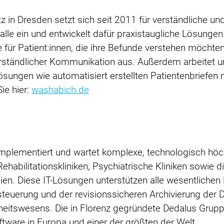
 in Dresden setzt sich seit 2011 für verständliche und
lle ein und entwickelt dafür praxistaugliche Lösungen
 für Patient:innen, die ihre Befunde verstehen möchten.
erständlicher Kommunikation aus. Außerdem arbeitet un
sungen wie automatisiert erstellten Patientenbriefen 
ie hier:
washabich.de
 implementiert und wartet komplexe, technologisch höc
habilitationskliniken, Psychiatrische Kliniken sowie 
ien. Diese IT-Lösungen unterstützen alle wesentlichen
teuerung und der revisionssicheren Archivierung der
tswesens. Die in Florenz gegründete Dedalus Gruppe 
ware in Europa und einer der größten der Welt.