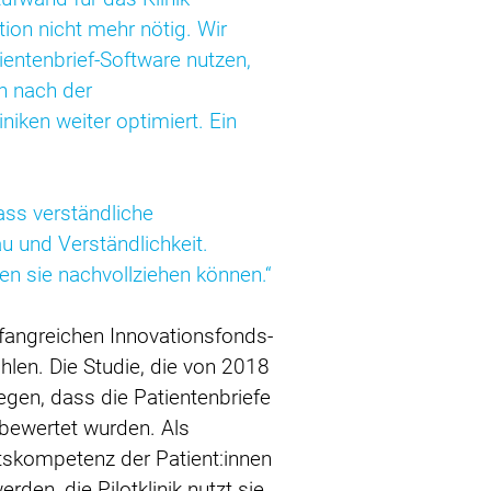
ion nicht mehr nötig. Wir
ientenbrief-Software nutzen,
n nach der
iken weiter optimiert. Ein
ass verständliche
u und Verständlichkeit.
den sie nachvollziehen können.“
mfangreichen Innovationsfonds-
en. Die Studie, die von 2018
gen, dass die Patientenbriefe
h bewertet wurden. Als
itskompetenz der Patient:innen
rden, die Pilotklinik nutzt sie