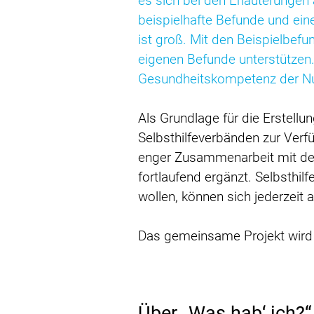
es sich bei den Erläuterungen
beispielhafte Befunde und ein
ist groß. Mit den Beispielbef
eigenen Befunde unterstützen. 
Gesundheitskompetenz der Nutz
Als Grundlage für die Erstellu
Selbsthilfeverbänden zur Ver
enger Zusammenarbeit mit dem 
fortlaufend ergänzt. Selbsthilf
wollen, können sich jederzei
Das gemeinsame Projekt wird
Über „Was hab‘ ich?“