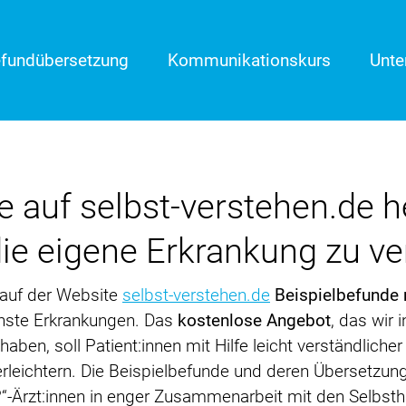
fundübersetzung
Kommunikationskurs
Unt
e auf selbst-verstehen.de h
 die eigene Erkrankung zu v
n auf der Website
selbst-verstehen.de
Beispielbefunde m
nste Erkrankungen. Das
kostenlose Angebot
, das wir
en, soll Patient:innen mit Hilfe leicht verständliche
erleichtern. Die Beispielbefunde und deren Übersetzu
“-Ärzt:innen in enger Zusammenarbeit mit den Selbsthil