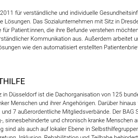
t 2011 für verständliche und individuelle Gesundheitsinf
che Lösungen. Das Sozialunternehmen mit Sitz in Dresd
 für Patient:innen, die ihre Befunde verstehen möchten.
erständlicher Kommunikation aus. Außerdem arbeitet un
sungen wie den automatisiert erstellten Patientenbrie
THILFE
 in Düsseldorf ist die Dachorganisation von 125 bund
nker Menschen und ihrer Angehörigen. Darüber hinaus v
 und 7 außerordentliche Mitgliedsverbände. Der BAG
stig-, sinnesbehinderte und chronisch kranke Menschen
 sind als auch auf lokaler Ebene in Selbsthilfegruppen
tung, Inklusion, Rehabilitation und Teilhabe behinder