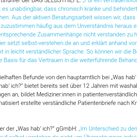
ftsführer der BAG SELBSTHILFE:
„Für ein vertrauensvo
ist es unabdingbar, dass chronisch kranke und behinde
en. Aus der aktiven Beratungsarbeit wissen wir, dass
zuzustimmen häufig aus dem Unverständnis heraus e
entsprechende Zusammenhänge nicht verstanden zu ha
ier setzt selbst-verstehen.de an und erklärt anhand v
 in leicht verständlicher Sprache. So können wir die Be
e Basis für das Vertrauen in die weiterführende Behand
elhaften Befunde von den hauptamtlich bei „Was hab‘ i
b‘ ich?“ bietet bereits seit über 12 Jahren mit washab
ngen an, bildet Mediziner:innen in patientenverständl
matisiert erstellte verständliche Patientenbriefe nach 
rer der „Was hab‘ ich?“ gGmbH:
„Im Unterschied zu de